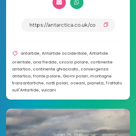
antartide
,
Antartide occidentale
,
Antartide
orientale
,
aria fredda
,
circolo polare
,
continente
antartico
,
continente ghiacciato
,
convergenza
antartica
,
fronte polare
,
Giorni polari
,
montagne
transantartiche
,
notti polari
,
oceani
,
pianeta
,
Trattato
sull'Antartide
,
vulcani
Luglio 25, 2018