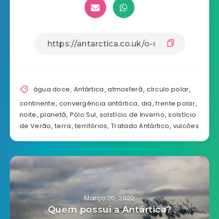
água doce
,
Antártica
,
atmosferă
,
círculo polar
,
continente
,
convergência antártica
,
dia
,
frente polar
,
noite
,
planetă
,
Pólo Sul
,
solstício de Inverno
,
solstício
de Verão
,
terra
,
territórios
,
Tratado Antártico
,
vulcões
Março 20, 2022
Quem possui a Antártica?