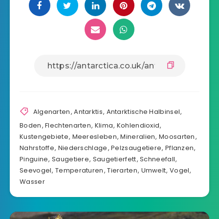
Algenarten
,
Antarktis
,
Antarktische Halbinsel
,
Boden
,
Flechtenarten
,
Klima
,
Kohlendioxid
,
Kustengebiete
,
Meeresleben
,
Mineralien
,
Moosarten
,
Nahrstoffe
,
Niederschlage
,
Pelzsaugetiere
,
Pflanzen
,
Pinguine
,
Saugetiere
,
Saugetierfett
,
Schneefall
,
Seevogel
,
Temperaturen
,
Tierarten
,
Umwelt
,
Vogel
,
Wasser