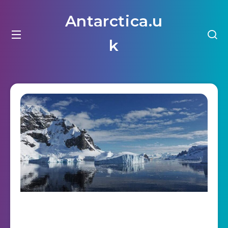
Antarctica.u
k