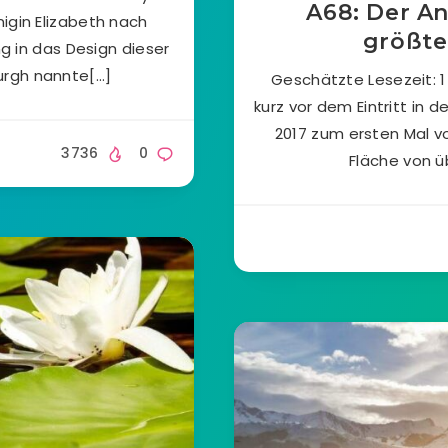
A68: Der A
igin Elizabeth nach
größte
ng in das Design dieser
burgh nannte[…]
Geschätzte Lesezeit: 1
kurz vor dem Eintritt in 
2017 zum ersten Mal v
3736
0
Fläche von ü