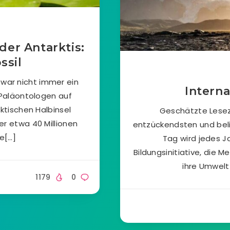
der Antarktis:
ssil
 war nicht immer ein
Intern
 Paläontologen auf
ktischen Halbinsel
Geschätzte Leseze
er etwa 40 Millionen
entzückendsten und belie
ne[…]
Tag wird jedes Ja
Bildungsinitiative, die 
ihre Umwelt
1179
0