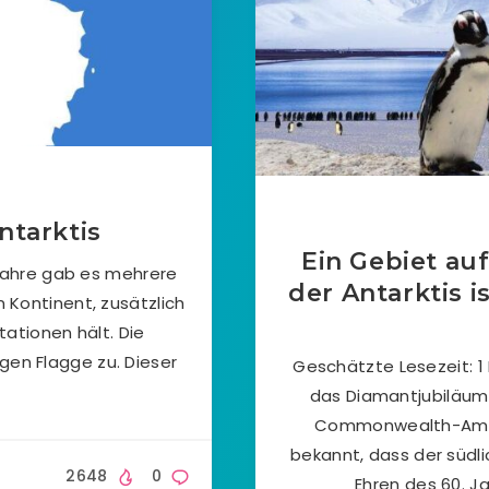
ntarktis
Ein Gebiet auf
 Jahre gab es mehrere
der Antarktis i
n Kontinent, zusätzlich
ationen hält. Die
en Flagge zu. Dieser
Geschätzte Lesezeit: 1 
das Diamantjubiläum
Commonwealth-Amt g
bekannt, dass der südli
2648
0
Ehren des 60. J