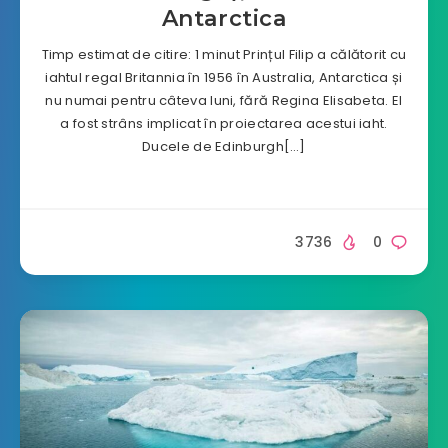
Antarctica
Timp estimat de citire: 1 minut Prințul Filip a călătorit cu
iahtul regal Britannia în 1956 în Australia, Antarctica și
nu numai pentru câteva luni, fără Regina Elisabeta. El
a fost strâns implicat în proiectarea acestui iaht.
Ducele de Edinburgh[…]
3736
0