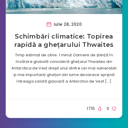
Iulie 28, 2020
Schimbări climatice: Topirea
rapidă a ghețarului Thwaites
Timp estimat de citire: 1 minut Oamenii de știință în
încălzire globală consideră ghețarul Thwaites din
Antarctica de Vest drept unul dintre cei mai vulnerabili
și mai importanți ghețari din lume deoarece sprijină
întreaga calotă glaciară a Antarcticii de Vest.[…]
1715
0