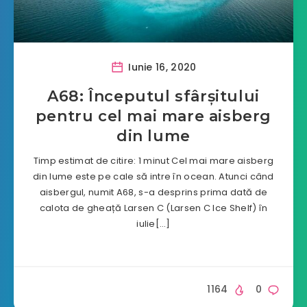
Iunie 16, 2020
A68: Începutul sfârșitului
pentru cel mai mare aisberg
din lume
Timp estimat de citire: 1 minut Cel mai mare aisberg
din lume este pe cale să intre în ocean. Atunci când
aisbergul, numit A68, s-a desprins prima dată de
calota de gheață Larsen C (Larsen C Ice Shelf) în
iulie[…]
1164
0