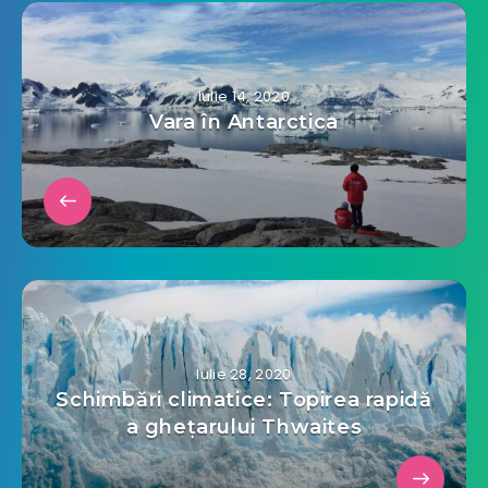
Iulie 14, 2020
Vara în Antarctica
Iulie 28, 2020
Schimbări climatice: Topirea rapidă
a ghețarului Thwaites