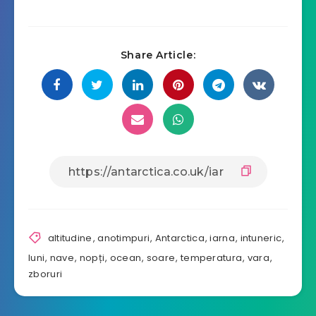
Share Article:
altitudine
,
anotimpuri
,
Antarctica
,
iarna
,
intuneric
,
luni
,
nave
,
nopți
,
ocean
,
soare
,
temperatura
,
vara
,
zboruri