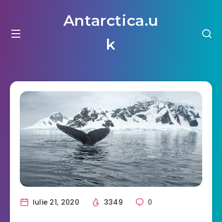
Antarctica.u
k
Iulie 21, 2020
3349
0