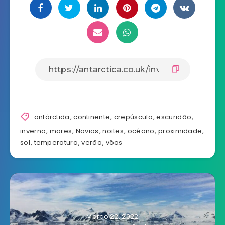
antárctida
,
continente
,
crepúsculo
,
escuridão
,
inverno
,
mares
,
Navios
,
noites
,
océano
,
proximidade
,
sol
,
temperatura
,
verão
,
vôos
Março 22, 2022