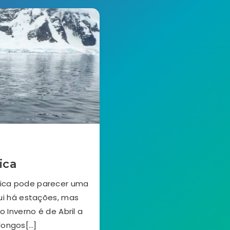
ica
tica pode parecer uma
ui há estações, mas
o Inverno é de Abril a
 longos[…]