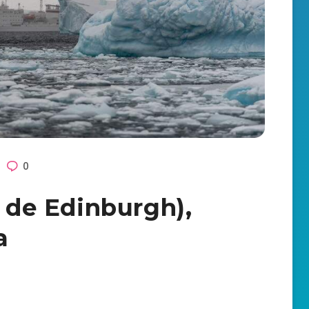
0
e de Edinburgh),
a