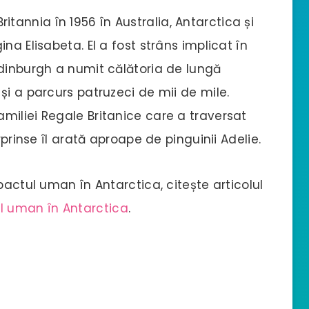
 Britannia în 1956 în Australia, Antarctica și
na Elisabeta. El a fost strâns implicat în
Edinburgh a numit călătoria de lungă
și a parcurs patruzeci de mii de mile.
miliei Regale Britanice care a traversat
rprinse îl arată aproape de pinguinii Adelie.
pactul uman în Antarctica, citește articolul
l uman în Antarctica
.