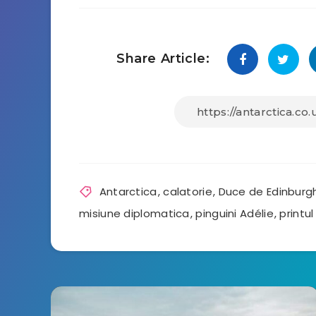
Share Article:
Antarctica
,
calatorie
,
Duce de Edinburg
misiune diplomatica
,
pinguini Adélie
,
printul 