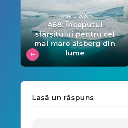
Iunie 16, 2020
A68: Începutul
sfârșitului pentru cel
mai mare aisberg din
lume
Lasă un răspuns