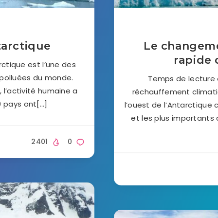
tarctique
Le changeme
rapide 
ctique est l’une des
s polluées du monde.
Temps de lecture e
, l’activité humaine a
réchauffement climati
 pays ont[…]
l’ouest de l’Antarctique 
et les plus importants
2401
0