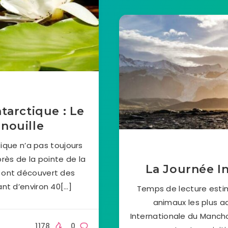
arctique : Le
enouille
ique n’a pas toujours
 près de la pointe de la
La Journée I
s ont découvert des
ant d’environ 40[…]
Temps de lecture estim
animaux les plus a
Internationale du Mancho
1178
0