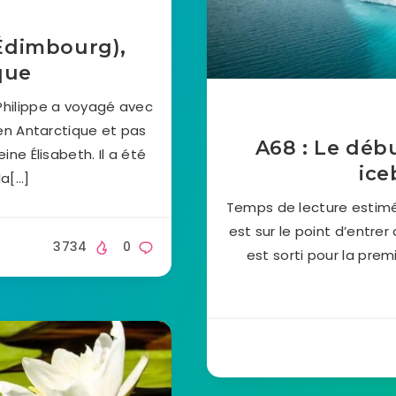
’Édimbourg),
que
Philippe a voyagé avec
 en Antarctique et pas
A68 : Le débu
e Élisabeth. Il a été
ic
la[…]
Temps de lecture estimé
est sur le point d’entrer
3734
0
est sorti pour la prem