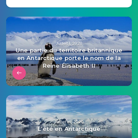
Juillet 1, 2020
Une partie du territoire britannique
en Antarctique porte le nom de la
Reine Élisabeth II
Juillet 15, 2020
L’été en Antarctique