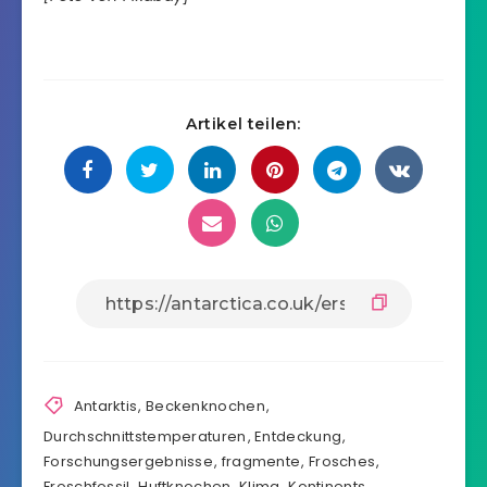
Artikel teilen:
Antarktis
,
Beckenknochen
,
Durchschnittstemperaturen
,
Entdeckung
,
Forschungsergebnisse
,
fragmente
,
Frosches
,
Froschfossil
,
Huftknochen
,
Klima
,
Kontinents
,