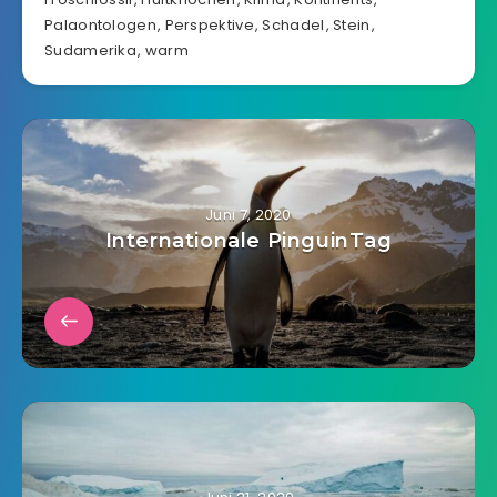
Palaontologen
,
Perspektive
,
Schadel
,
Stein
,
Sudamerika
,
warm
Juni 7, 2020
Internationale PinguinTag