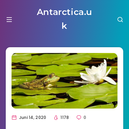
Antarctica.u
k
Juni 14, 2020
1178
0