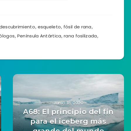
descubrimiento
,
esqueleto
,
fósil de rana
,
ólogos
,
Península Antártica
,
rana fosilizada
,
Junio 18, 2020
A68: El principio del fin
para el iceberg más
grande del mundo