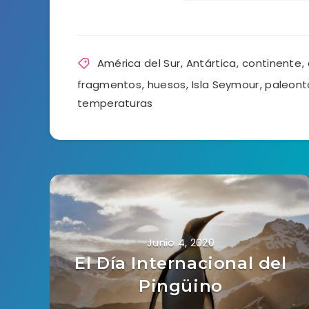
América del Sur
,
Antártica
,
continente
,
fragmentos
,
huesos
,
Isla Seymour
,
paleont
temperaturas
Junio 4, 2020
El Día Internacional del
Pingüino