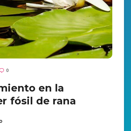
0
miento en la
r fósil de rana
o