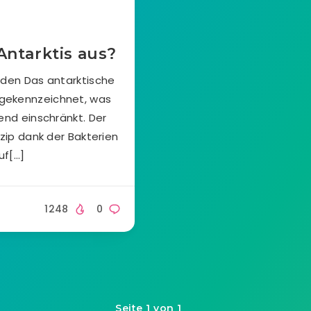
Antarktis aus?
öden Das antarktische
g gekennzeichnet, was
nd einschränkt. Der
zip dank der Bakterien
uf[…]
1248
0
Seite 1 von 1