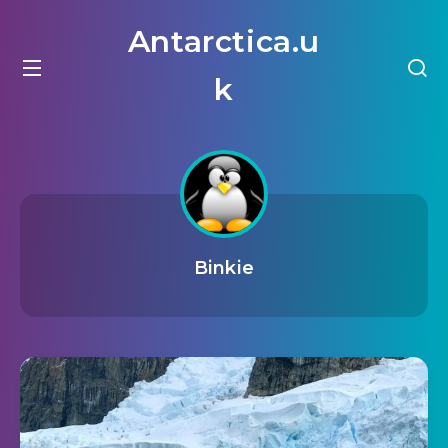
Antarctica.u
k
Binkie