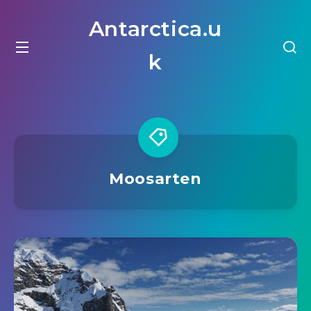
Antarctica.u
k
Moosarten