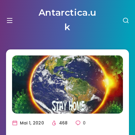
Antarctica.u
k
Mai 1, 2020
468
0