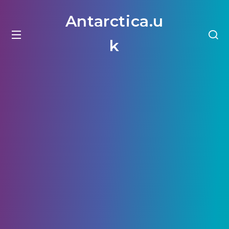
Antarctica.u
k