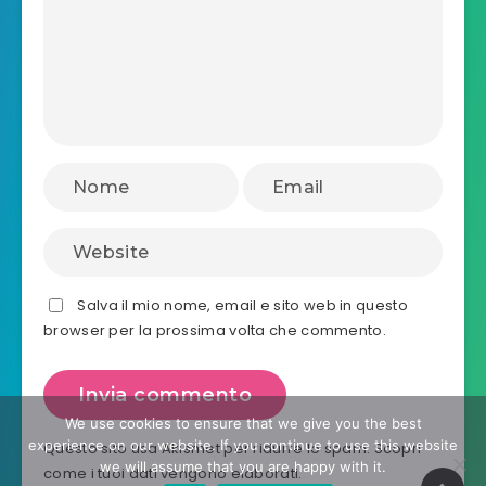
Salva il mio nome, email e sito web in questo
browser per la prossima volta che commento.
We use cookies to ensure that we give you the best
experience on our website. If you continue to use this website
Questo sito usa Akismet per ridurre lo spam.
Scopri
we will assume that you are happy with it.
come i tuoi dati vengono elaborati
.