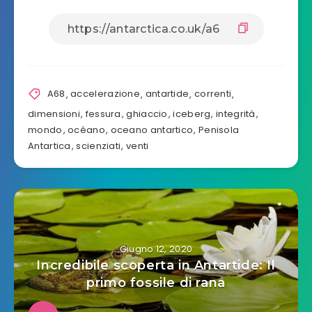
A68
,
accelerazione
,
antartide
,
correnti
,
dimensioni
,
fessura
,
ghiaccio
,
iceberg
,
integrità
,
mondo
,
océano
,
oceano antartico
,
Penisola
Antartica
,
scienziati
,
venti
Giugno 12, 2020
Incredibile scoperta in Antartide: Il
primo fossile di rana