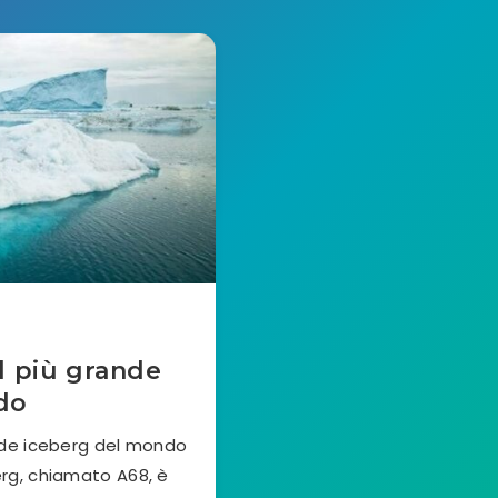
il più grande
do
ande iceberg del mondo
erg, chiamato A68, è