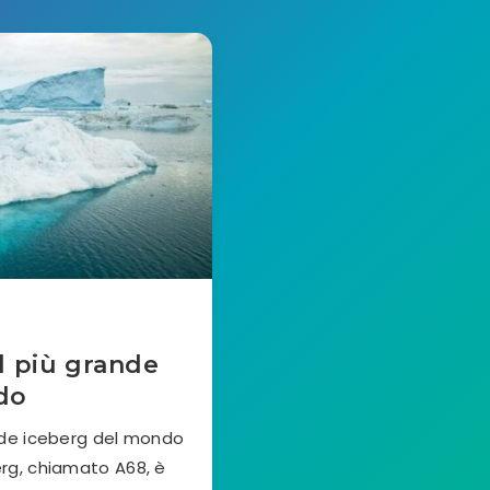
il più grande
do
ande iceberg del mondo
erg, chiamato A68, è