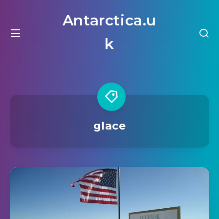
Antarctica.u
k
glace