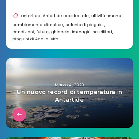
antartide
,
Antartide occidentale
,
attività umana
,
cambiamento climatico
,
colonia di pinguini
,
condizioni
,
futuro
,
ghiaccio
,
immagini satellitari
,
pinguini di Adelia
,
vita
Marzo 4, 2020
Un nuovo record di temperatura in
Antartide