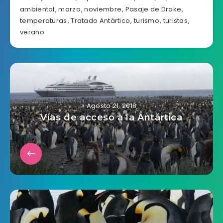
ambiental
,
marzo
,
noviembre
,
Pasaje de Drake
,
temperaturas
,
Tratado Antártico
,
turismo
,
turistas
,
verano
Agosto 21, 2018
Vías de acceso a la Antártica