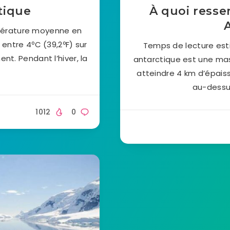
tique
À quoi resse
mpérature moyenne en
e entre 4ºC (39,2ºF) sur
Temps de lecture est
ent. Pendant l’hiver, la
antarctique est une ma
atteindre 4 km d’épaiss
au-dessus
1012
0