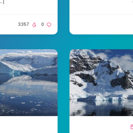
[…]
3357
0