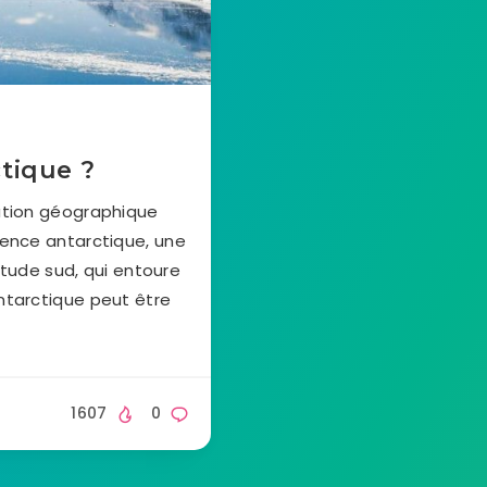
ctique ?
ation géographique
gence antarctique, une
itude sud, qui entoure
ntarctique peut être
1607
0