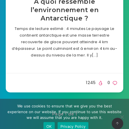
À quoi ressemble
l’environnement en
Antarctique ?
Temps de lecture estimé : 4 minutes Le paysage Le
continent antarctique est une masse terrestre
recouverte de glace pouvant atteindre 4 km
d’épaisseur. Le point culminant est à environ 4 km au-
dessus du niveau de la mer. Il y[…]
1245
0
We use cookies to ensure that we give you the best
experience on our website. If you continue to use this website
Page 1 de 1
we will assume that you are happy with it.
OK
Privacy Policy