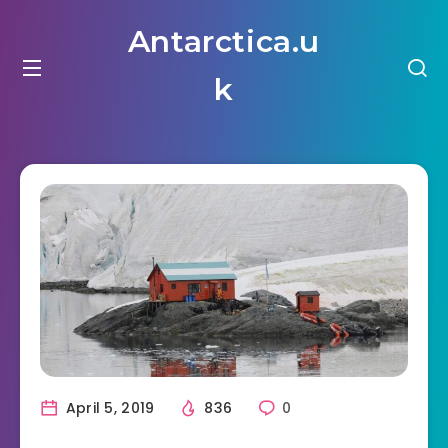
Antarctica.u
k
April 5, 2019
836
0