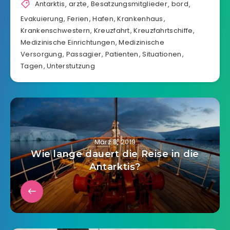
Antarktis
,
arzte
,
Besatzungsmitglieder
,
bord
,
Evakuierung
,
Ferien
,
Hafen
,
Krankenhaus
,
Krankenschwestern
,
Kreuzfahrt
,
Kreuzfahrtschiffe
,
Medizinische Einrichtungen
,
Medizinische
Versorgung
,
Passagier
,
Patienten
,
Situationen
,
Tagen
,
Unterstutzung
März 8, 2019
Wie lange dauert die Reise in die
Antarktis?