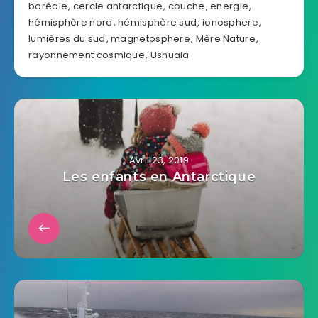
boréale
,
cercle antarctique
,
couche
,
energie
,
hémisphère nord
,
hémisphère sud
,
ionosphere
,
lumières du sud
,
magnetosphere
,
Mère Nature
,
rayonnement cosmique
,
Ushuaia
Avril 23, 2019
Les enfants en Antarctique