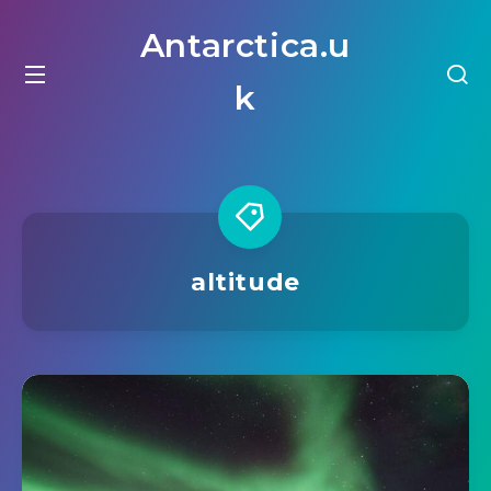
Antarctica.u
k
altitude