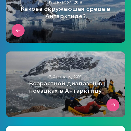
13 Декабря, 2018
Какова окружающая среда в
Антарктиде?
7 Февраля, 2019
Возрастной диапазон в
поездках в Антарктиду