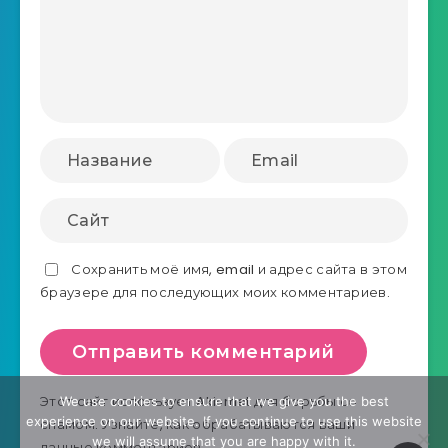
Сохранить моё имя, email и адрес сайта в этом
браузере для последующих моих комментариев.
Этот сайт использует Akismet для борьбы со
We use cookies to ensure that we give you the best
experience on our website. If you continue to use this website
спамом.
Узнайте, как обрабатываются ваши
we will assume that you are happy with it.
данные комментариев
.