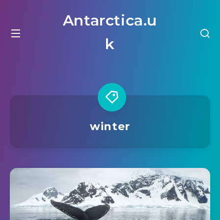
Antarctica.u
k
winter