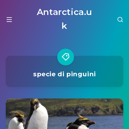
Antarctica.u
k
specie di pinguini