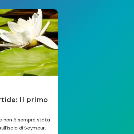
tide: Il primo
ide non è sempre stata
ull’isola di Seymour,