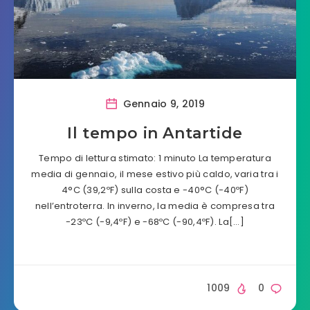
Gennaio 9, 2019
Il tempo in Antartide
Tempo di lettura stimato: 1 minuto La temperatura
media di gennaio, il mese estivo più caldo, varia tra i
4°C (39,2ºF) sulla costa e -40°C (-40ºF)
nell’entroterra. In inverno, la media è compresa tra
-23ºC (-9,4ºF) e -68ºC (-90,4ºF). La[…]
1009
0