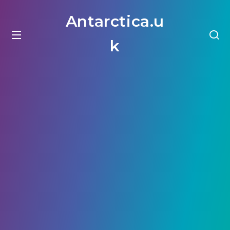
Antarctica.u
k