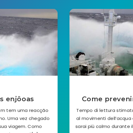
as enjôoas
Come prevenire
 um tem uma reacção
Tempo di lettura stimat
ano. Uma vez chegado
al movimenti dell’acqua d
a sua viagem. Como
sarai più calmo durante il