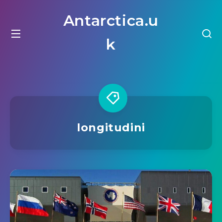
Antarctica.u
k
longitudini