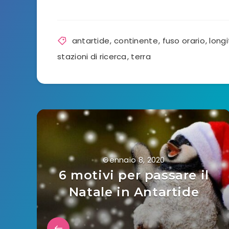
antartide
,
continente
,
fuso orario
,
longi
stazioni di ricerca
,
terra
Gennaio 8, 2020
6 motivi per passare il
Natale in Antartide