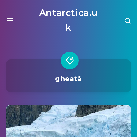
Antarctica.u
k
gheață