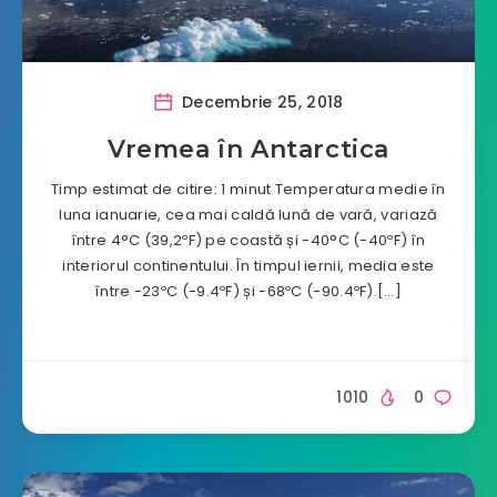
Decembrie 25, 2018
Vremea în Antarctica
Timp estimat de citire: 1 minut Temperatura medie în
luna ianuarie, cea mai caldă lună de vară, variază
între 4°C (39,2ºF) pe coastă și -40°C (-40ºF) în
interiorul continentului. În timpul iernii, media este
între -23ºC (-9.4ºF) și -68ºC (-90.4ºF).[…]
1010
0