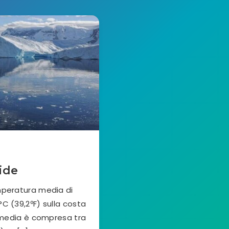
ide
mperatura media di
4°C (39,2ºF) sulla costa
la media è compresa tra