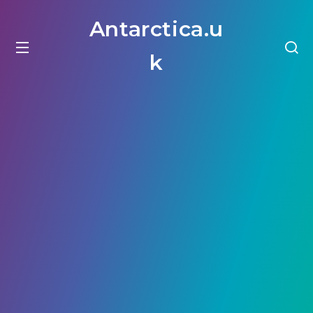
Antarctica.u
k