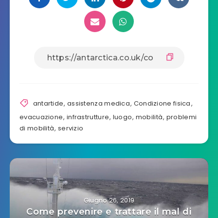
antartide
,
assistenza medica
,
Condizione fisica
,
evacuazione
,
infrastrutture
,
luogo
,
mobilità
,
problemi
di mobilità
,
servizio
Giugno 26, 2019
Come prevenire e trattare il mal di