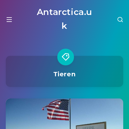
Antarctica.u
k
Tieren