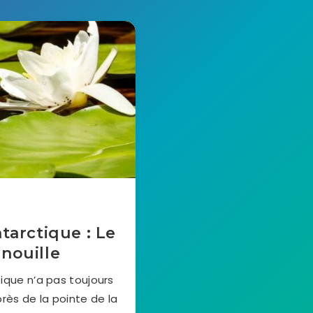
arctique : Le
enouille
ique n’a pas toujours
 près de la pointe de la