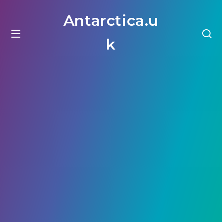
Antarctica.u
k