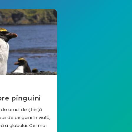
pre pinguini
 de omul de știință
cii de pinguini în viață,
ă a globului. Cei mai