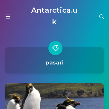
Antarctica.u
k
pasari