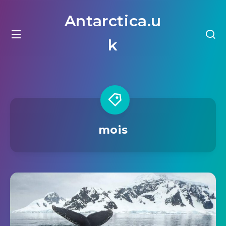
Antarctica.u
k
mois