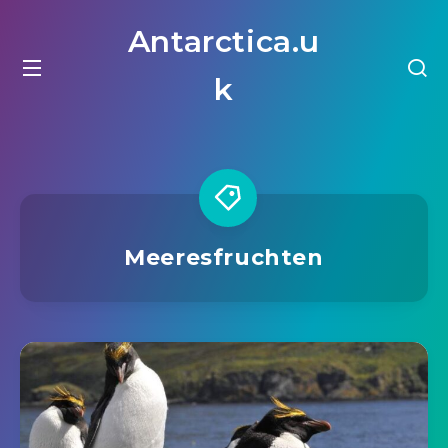
Antarctica.u
k
Meeresfruchten